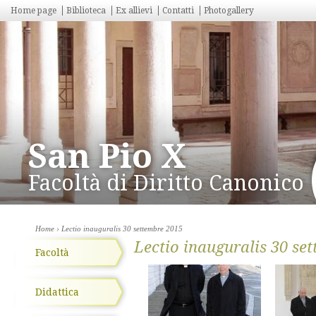
Home page
Biblioteca
Ex allievi
Contatti
Photogallery
San Pio X
Facoltà di Diritto Canonico
Home
› Lectio inauguralis 30 settembre 2015
Lectio inauguralis 30 se
Facoltà
Didattica