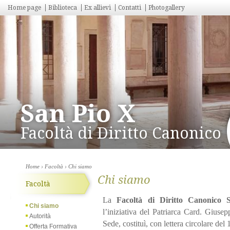
Home page
Biblioteca
Ex allievi
Contatti
Photogallery
San Pio X
Facoltà di Diritto Canonico
Home
›
Facoltà
› Chi siamo
Chi siamo
Facoltà
La
Facoltà di Diritto Canonic
Chi siamo
l’iniziativa del Patriarca Card. Giusep
Autorità
Sede, costituì, con lettera circolare del
Offerta Formativa