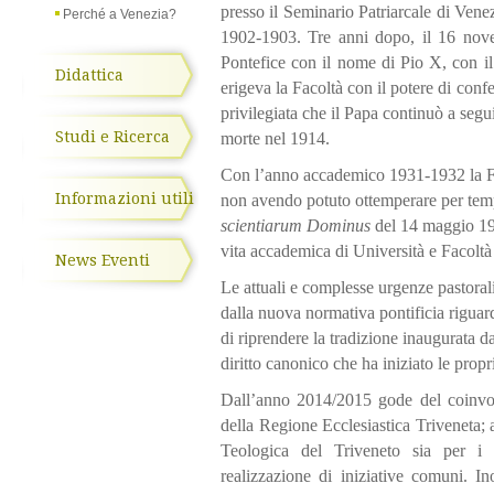
presso il Seminario Patriarcale di Vene
Perché a Venezia?
1902-1903. Tre anni dopo, il 16 nove
Pontefice con il nome di Pio X, con 
Didattica
erigeva la Facoltà con il potere di conf
privilegiata che il Papa continuò a segu
Studi e Ricerca
morte nel 1914.
Con l’anno accademico 1931-1932 la Fac
Informazioni utili
non avendo potuto ottemperare per tempo
scientiarum Dominus
del 14 maggio 19
vita accademica di Università e Facoltà
News Eventi
Le attuali e complesse urgenze pastorali
dalla nuova normativa pontificia riguard
di riprendere la tradizione inaugurata d
diritto canonico che ha iniziato le prop
Dall’anno 2014/2015 gode del coinvo
della Regione Ecclesiastica Triveneta; 
Teologica del Triveneto sia per i 
realizzazione di iniziative comuni. In