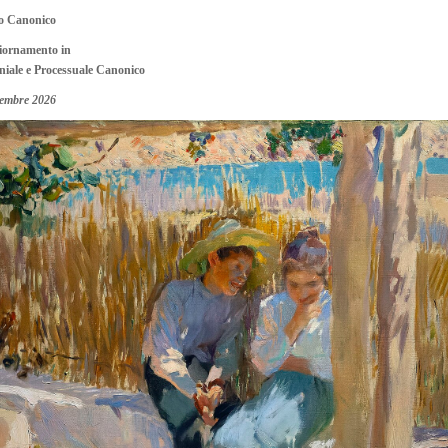
to Canonico
iornamento in
niale e Processuale Canonico
tembre 2026