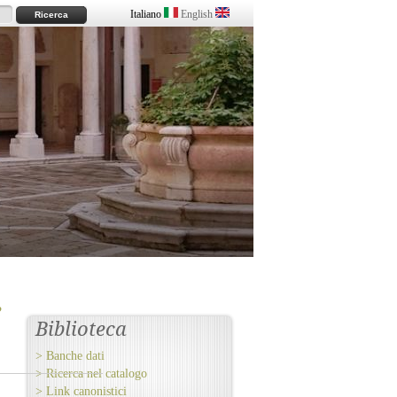
Italiano
English
e
Biblioteca
> Banche dati
> Ricerca nel catalogo
> Link canonistici