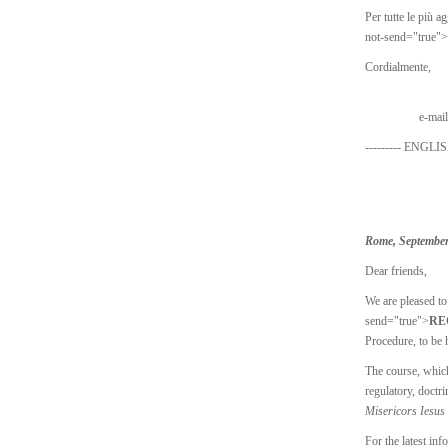
Per tutte le più 
not-send="true">
Cordialmente,
e-mai
---------
ENGLI
Rome, September
Dear friends,
We are pleased t
send="true">
RE
Procedure, to be
The course, which
regulatory, doctri
Misericors Iesus
For the latest inf