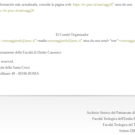
nformación más actualizada, consulte la página web:
https://es.pusc.it/can/cagg26
" moz-do-not-
s://es.pusc.it/can/cagg26
El Comité Organizador
l:
corsoaggiordc@pusc.it
">mailto:
corsoaggiordc@pusc.it
" moz-do-not-send="true">
corsoaggi
rnamento della Facoltà di Diritto Canonico
 reserved.
sità della Santa Croce
Apollinare 49 - 00186 ROMA
Archivio Storico del Patriarcato d
Facoltà Teologica dell'Emili
Facoltà Teologica del 
Istituto 