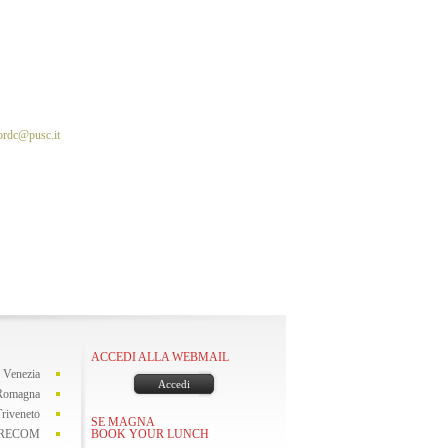
ordc@pusc.it
ACCEDI ALLA WEBMAIL
i Venezia
Accedi
a Romagna
Triveneto
SE MAGNA
BOOK YOUR LUNCH
DIRECOM