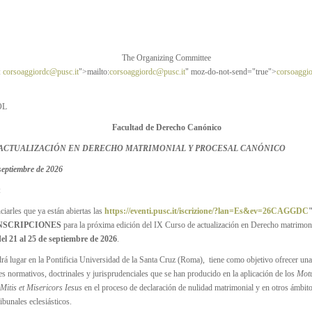
The Organizing Committee
:
corsoaggiordc@pusc.it
">mailto:
corsoaggiordc@pusc.it
" moz-do-not-send="true">
corsoaggi
OL
Facultad de Derecho Canónico
 ACTUALIZACIÓN EN DERECHO MATRIMONIAL Y PROCESAL CANÓNICO
septiembre de 2026
:
ciarles que ya están abiertas las
https://eventi.pusc.it/iscrizione/?lan=Es&ev=26CAGGDC
INSCRIPCIONES
para la próxima edición del IX Curso de actualización en Derecho matrimoni
del 21 al 25 de septiembre de 2026
.
drá lugar en la Pontificia Universidad de la Santa Cruz (Roma), tiene como objetivo ofrecer una 
es normativos, doctrinales y jurisprudenciales que se han producido en la aplicación de los
Motu
Mitis et Misericors Iesus
en el proceso de declaración de nulidad matrimonial y en otros ámbito
ribunales eclesiásticos.