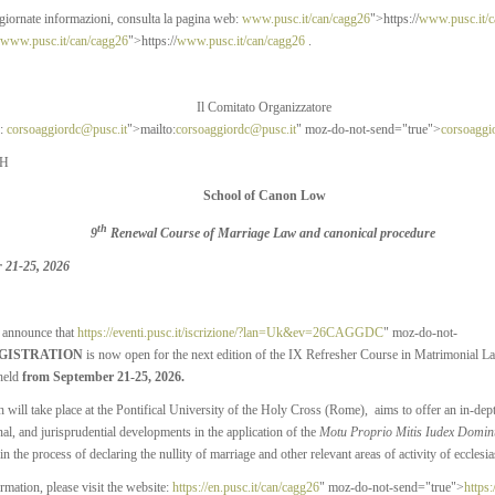
aggiornate informazioni, consulta la pagina web:
www.pusc.it/can/cagg26
">https://
www.pusc.it/c
www.pusc.it/can/cagg26
">https://
www.pusc.it/can/cagg26
.
Il Comitato Organizzatore
l:
corsoaggiordc@pusc.it
">mailto:
corsoaggiordc@pusc.it
" moz-do-not-send="true">
corsoaggi
SH
School of Canon Low
th
9
Renewal Course of Marriage Law and canonical procedure
 21-25, 2026
o announce that
https://eventi.pusc.it/iscrizione/?lan=Uk&ev=26CAGGDC
" moz-do-not-
GISTRATION
is now open for the next edition of the IX Refresher Course in Matrimonial 
 held
from September 21-25, 2026.
 will take place at the Pontifical University of the Holy Cross (Rome), aims to offer an in-dep
nal, and jurisprudential developments in the application of the
Motu Proprio Mitis Iudex Dominu
in the process of declaring the nullity of marriage and other relevant areas of activity of ecclesias
ormation, please visit the website:
https://en.pusc.it/can/cagg26
" moz-do-not-send="true">
https: