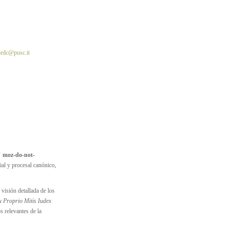
ordc@pusc.it
" moz-do-not-
al y procesal canónico,
visión detallada de los
 Proprio Mitis Iudex
s relevantes de la