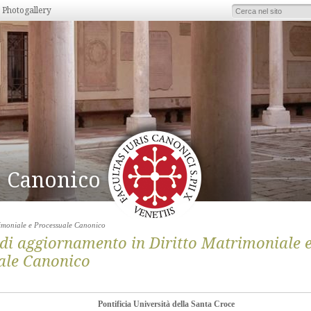
Photogallery
to Canonico
rimoniale e Processuale Canonico
 di aggiornamento in Diritto Matrimoniale 
ale Canonico
Pontificia Università della Santa Croce