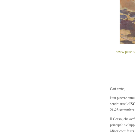
www.pusc.it/
Cari amici,
è un piacere annu
send="true">
IS
21-25 settembre
Il Corso, che avr
principali svilupp
Misericors Iesus