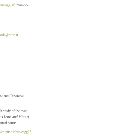
an/cagg26
" moz-do-
ordc@pusc.it
Law and Canonical
th study of the main
s Iesus and Mitis et
tical courts.
//en.pusc.it/can/cagg26