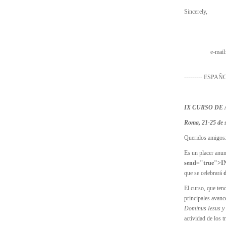
Sincerely,
e-mail
---------
ESPAÑ
IX CURSO DE
Roma,
21-25 de 
Queridos amigos
Es un placer anun
send="true">
que se celebrará
El curso, que ten
principales avanc
Dominus Iesus y 
actividad de los t