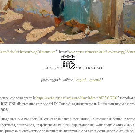
sites/default/files/can/cagg26/memo.ics
">https://
www.pusc.it/sites/default/files/can/cagg26/me
send="true">
SAVE THE DATE
[messaggio in italiano -
english
-
español
]
nciarvi che sono aperte le
https://eventi.pusc.it/iscrizione/?lan=It&ev=26CAGGDC
" moz-do-no
CRIZIONI
alla prossima edizione del IX Corso di aggiornamento in Diritto matrimoniale e pr
 2026
.
à luogo presso la Pontificia Università della Santa Croce (Roma), si propone di offrire un appr
i normativi, dottrinali e giurisprudenziali avuti nell’applicazione dei
Motu Proprio Mitis Iudex D
nel processo di dichiarazione della nullità del matrimonio e ad altri rilevanti settori d’attività dei t