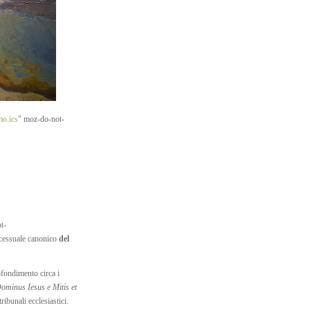
mo.ics
" moz-do-not-
t-
ocessuale canonico
del
ofondimento circa i
ominus Iesus e Mitis et
ribunali ecclesiastici.