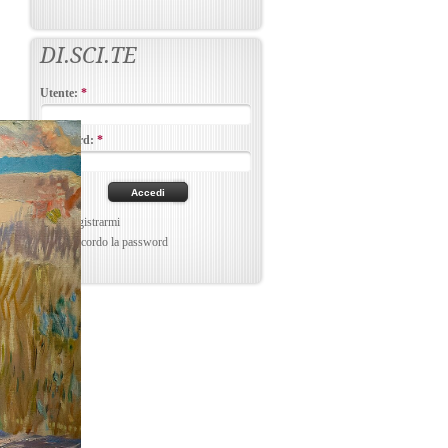
DI.SCI.TE
Utente:
*
Password:
*
Per registrarmi
Non ricordo la password