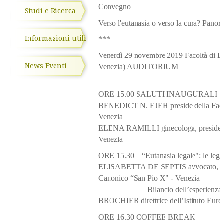
Convegno
Studi e Ricerca
Verso l'eutanasia o verso la cura? Pano
Informazioni utili
***
Venerdì 29 novembre 2019 Facoltà di D
News Eventi
Venezia) AUDITORIUM
ORE 15.00 SALUTI INAUGURALI
BENEDICT N. EJEH preside della Facol
Venezia
ELENA RAMILLI ginecologa, presidente
Venezia
ORE 15.30 “Eutanasia legale": le leggi 
ELISABETTA DE SEPTIS avvocato, docen
Canonico “San Pio X" - Venezia
Bilancio dell’esperienza dell
BROCHIER direttrice dell’Istituto Euro
ORE 16.30 COFFEE BREAK