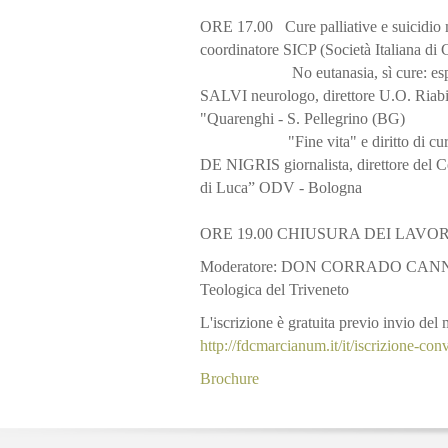
ORE 17.00 Cure palliative e suicidi
coordinatore SICP (Società Italiana di C
No eutanasia, sì cure: esperien
SALVI neurologo, direttore U.O. Riabili
"Quarenghi - S. Pellegrino (BG)
"Fine vita" e diritto di cura: as
DE NIGRIS giornalista, direttore del Ce
di Luca” ODV - Bologna
ORE 19.00 CHIUSURA DEI LAVOR
Moderatore: DON CORRADO CANNIZZA
Teologica del Triveneto
L'iscrizione è gratuita previo invio de
http://fdcmarcianum.it/it/iscrizione-con
Brochure