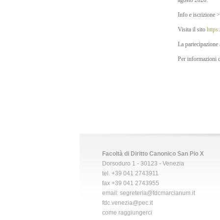
agosto 2026.
Info e iscrizione
Visita il sito
https
La partecipazione 
Per informazioni d
Facoltà di Diritto Canonico San Pio X
Dorsoduro 1 - 30123 - Venezia
tel. +39 041 2743911
fax +39 041 2743955
email:
segreteria@fdcmarcianum.it
fdc.venezia@pec.it
come raggiungerci