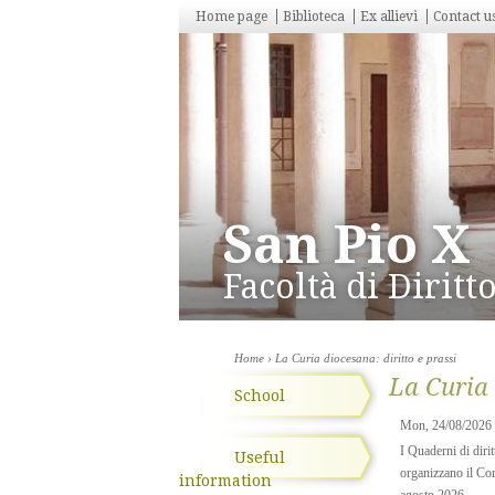
Home page
Biblioteca
Ex allievi
Contact u
San Pio X
Facoltà di Dirit
Home
› La Curia diocesana: diritto e prassi
La Curia 
School
Mon, 24/08/2026
I Quaderni di dirit
Useful
organizzano il Cor
information