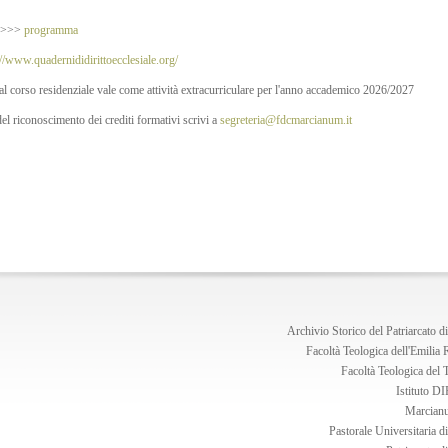
 >>>>
programma
://www.quadernididirittoecclesiale.org/
al corso residenziale vale come attività extracurriculare per l'anno accademico 2026/2027
el riconoscimento dei crediti formativi scrivi a
segreteria@fdcmarcianum.it
Archivio Storico del Patriarcato d
Facoltà Teologica dell'Emili
Facoltà Teologica del 
Istituto 
Marcian
Pastorale Universitaria d