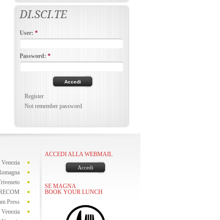
DI.SCI.TE
User:
*
Password:
*
Register
Not remember password
ACCEDI ALLA WEBMAIL
i Venezia
Accedi
a Romagna
Triveneto
SE MAGNA
BOOK YOUR LUNCH
DIRECOM
um Press
i Venezia