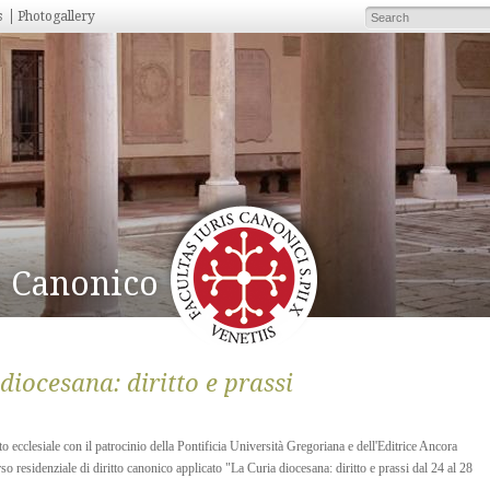
s
Photogallery
to Canonico
diocesana: diritto e prassi
to ecclesiale con il patrocinio della Pontificia Università Gregoriana e dell'Editrice Ancora
so residenziale di diritto canonico applicato "La Curia diocesana: diritto e prassi dal 24 al 28