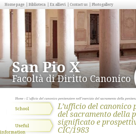
Home page
Biblioteca
Ex allievi
Contact us
Photogallery
San Pio X
Facoltà di Diritto Canonico
Home
› L’ufficio del canonico penitenziere nell’esercizio del sacramento della peniten
L’ufficio del canonico 
School
del sacramento della p
significato e prospetti
Useful
CIC/1983
information